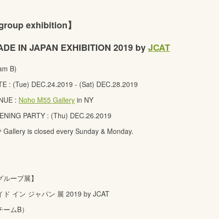
roup exhibition】
DE IN JAPAN EXHIBITION 2019 by
JCAT
am B)
E : (Tue) DEC.24.2019 - (Sat) DEC.28.2019
NUE :
Noho M55 Gallery
in NY
ENING PARTY : (Thu) DEC.26.2019
allery is closed every Sunday & Monday.
グループ展】
ド イン ジャパン 展 2019 by JCAT
チームB）