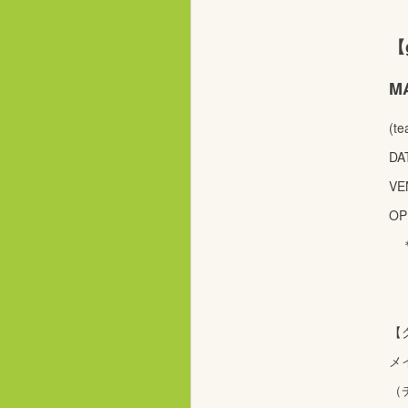
【g
MA
(te
DAT
VE
OP
＊G
【
メイ
（