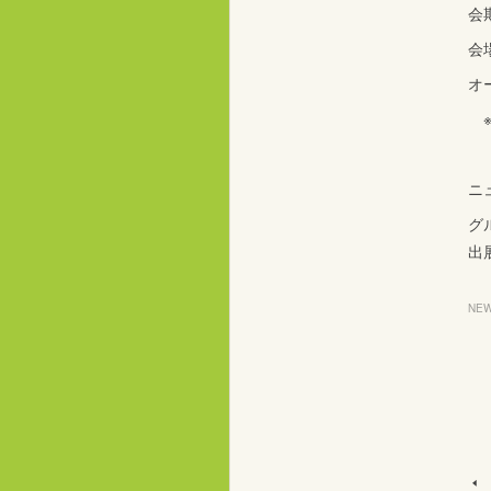
会
会場
オ
※
ニ
グ
出
NE