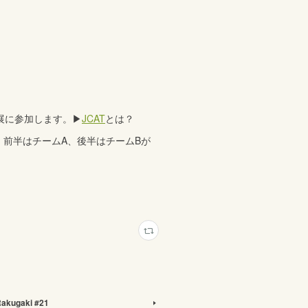
展に参加します。▶
JCAT
とは？
れ、前半はチームA、後半はチームBが
akugaki #21