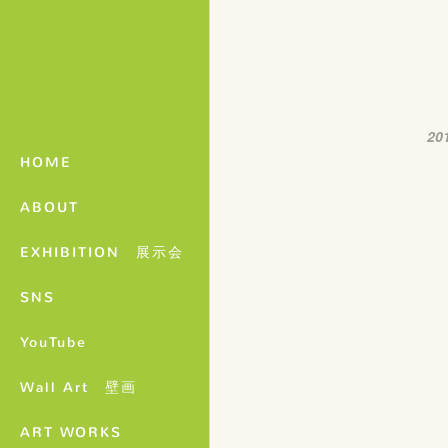
20
HOME
ABOUT
EXHIBITION 展示会
SNS
YouTube
Wall Art 壁画
ART WORKS